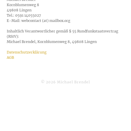
l
Kornblumenweg 8
49808 Lingen
i
Tel.: 0591 14055027
E-Mail: webcontact (at) mailbox.org
c
Inhaltlich Verantwortlicher gemäß § 55 Rundfunkstaatsvertrag
(RStV):
h
Michael Brendel, Kornblumenweg 8, 49808 Lingen
e
Datenschutzerklärung
AGB
I
n
© 2026 Michael Brendel
t
e
l
l