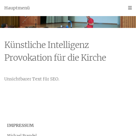
Skip
Hauptmenü
to
content
Künstliche Intelligenz
Provokation für die Kirche
K
Unsichtbarer Text für SEO.
ü
n
s
t
IMPRESSUM
Michael Brendel